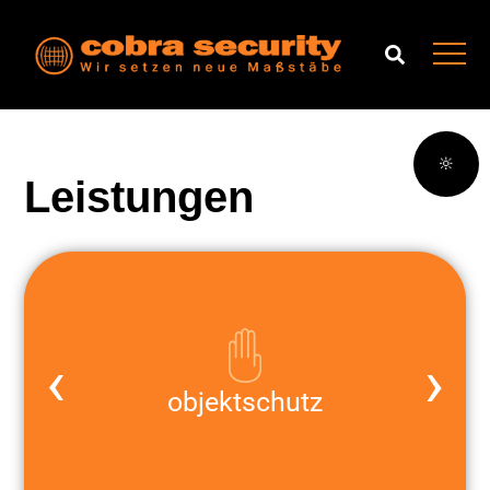
🔆
Leistungen
‹
›
objektschutz